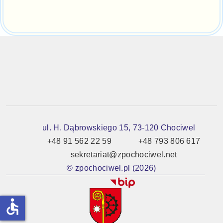
ul. H. Dąbrowskiego 15, 73-120 Chociwel
+48 91 562 22 59
+48 793 806 617
sekretariat@zpochociwel.net
© zpochociwel.pl (2026)
accessible