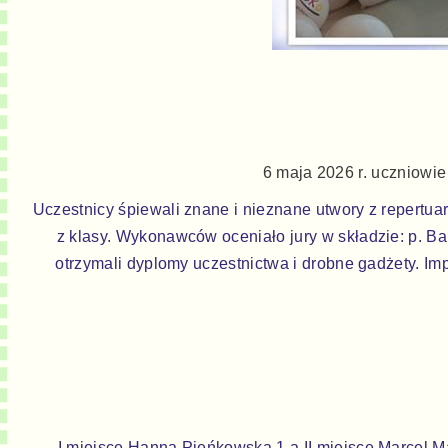
6 maja 2026 r. uczniowie
Uczestnicy śpiewali znane i nieznane utwory z repertua
z klasy. Wykonawców oceniało jury w składzie: p. Ba
otrzymali dyplomy uczestnictwa i drobne gadżety. 
I miejsce Hanna Pieńkowska 1 a II miejsce Marcel M