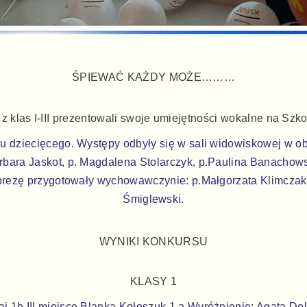
ŚPIEWAĆ KAŻDY MOŻE………
 z klas I-III prezentowali swoje umiejętności wokalne na Szk
ru dziecięcego. Występy odbyły się w sali widowiskowej w o
rbara Jaskot, p. Magdalena Stolarczyk, p.Paulina Banachows
Imprezę przygotowały wychowawczynie: p.Małgorzata Klimczak
Śmiglewski.
WYNIKI KONKURSU
KLASY 1
aj 1b III miejsce Blanka Kołoszuk 1 a Wyróżnienie: Agata 