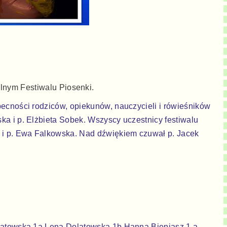
olnym Festiwalu Piosenki.
becności rodziców, opiekunów, nauczycieli i rówieśników
ka i p. Elżbieta Sobek. Wszyscy uczestnicy festiwalu
 i p. Ewa Falkowska. Nad dźwiękiem czuwał p. Jacek
Dolatowska 1a Lena Dolatowska 1b Hanna Bieniasz 1 a